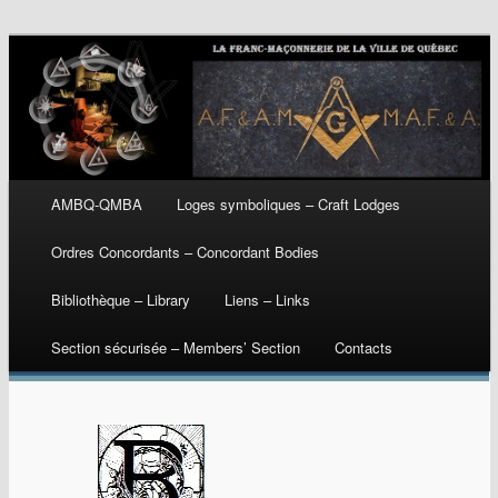
Main menu
AMBQ-QMBA
Loges symboliques – Craft Lodges
Skip
Ordres Concordants – Concordant Bodies
to
Bibliothèque – Library
Liens – Links
content
Section sécurisée – Members’ Section
Contacts