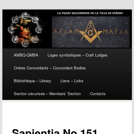
Main menu
AMBQ-QMBA
Loges symboliques – Craft Lodges
Skip
Ordres Concordants – Concordant Bodies
to
Bibliothèque – Library
Liens – Links
content
Section sécurisée – Members’ Section
Contacts
Sapientia No 151